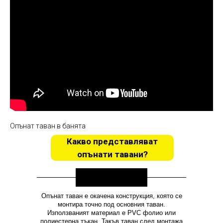
Опънат таван в банята
Какво представляват
опънати тавани?
Опънат таван е окачена конструкция, която се
монтира точно под основния таван.
Използваният материал е PVC фолио или
полиестерна тъкан. Такъв таван след монтажа