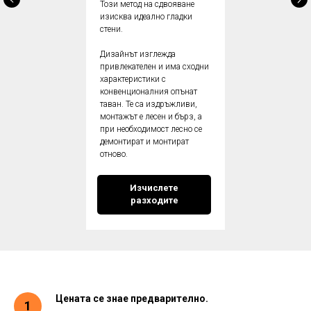
Този метод на сдвояване
изисква идеално гладки
стени.
Дизайнът изглежда
привлекателен и има сходни
характеристики с
конвенционалния опънат
таван. Те са издръжливи,
монтажът е лесен и бърз, а
при необходимост лесно се
демонтират и монтират
отново.
Изчислете
разходите
Цената се знае предварително.