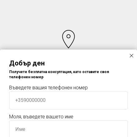
Адрес
Добър ден
Получете безплатна консултация, като оставите своя
ЗападМладост, ул." Академик Игор Курчатов" 17, 9009
телефонен номер
Варна
Въведете вашия телефонен номер
+3590000000
Моля, въведете вашето име
Име