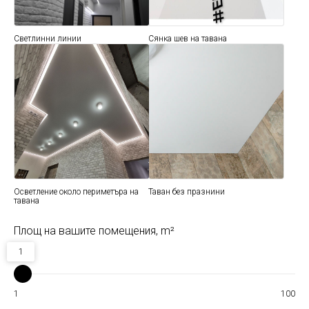
Светлинни линии
Сянка шев на тавана
Осветление около периметъра на
Таван без празнини
тавана
Площ на вашите помещения, m²
1
1
100