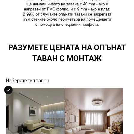
ще намали нивото на тавана с 40 mm - ако е
направен от PVC фолио, и с 9 mm - ако е плат.
В 99% от случаите опънати тавани се закрепват
към стените около периметъра на помещението
с помощта на специални профили.
РАЗУМЕТЕ ЦЕНАТА НА ОПЪНАТ
ТАВАН С МОНТАЖ
Изберете тип таван