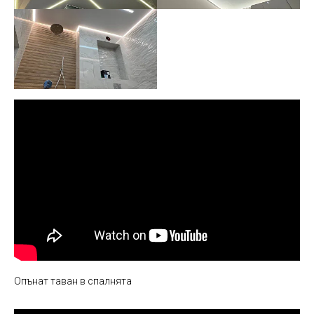
Опънат таван в спалнята